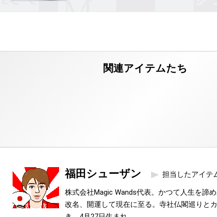
福田シューザン
担当したアイテ
株式会社Magic Wands代表。かつて人生を
改名、開運して現在に至る。寺社仏閣巡りと
き。4月27日生まれ。