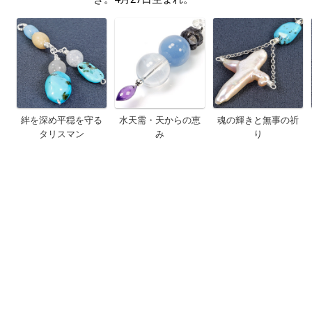
絆を深め平穏を守る
水天需・天からの恵
魂の輝きと無事の祈
タリスマン
み
り