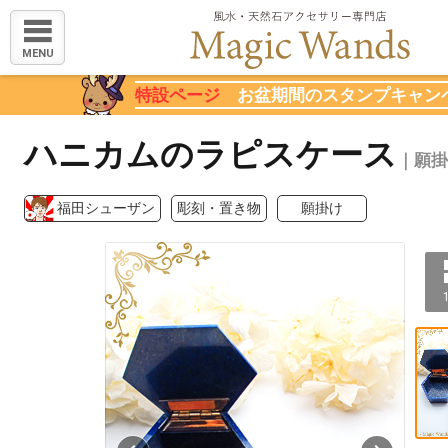
MENU
特設ページ
お盆期間のスタンプキャン
ハニカムのラピスケース
｜願掛
福田シューザン
彫刻・置き物
願掛け
1