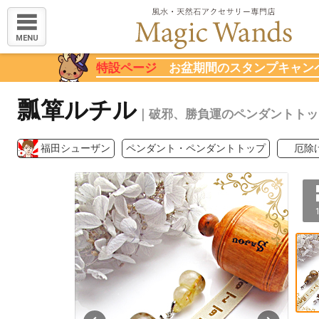
MENU
特設ページ
お盆期間のスタンプキャン
瓢箪ルチル
｜破邪、勝負運のペンダントトッ
福田シューザン
ペンダント・ペンダントトップ
厄除
1