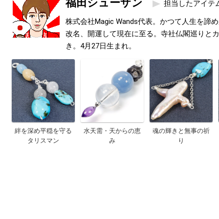
福田シューザン
担当したアイテ
株式会社Magic Wands代表。かつて人生を
改名、開運して現在に至る。寺社仏閣巡りと
き。4月27日生まれ。
絆を深め平穏を守る
水天需・天からの恵
魂の輝きと無事の祈
タリスマン
み
り