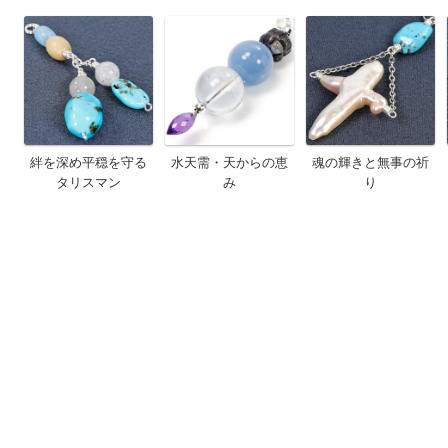
絆を深め平穏を守る
水天需・天からの恵
魂の輝きと無事の祈
タリスマン
み
り