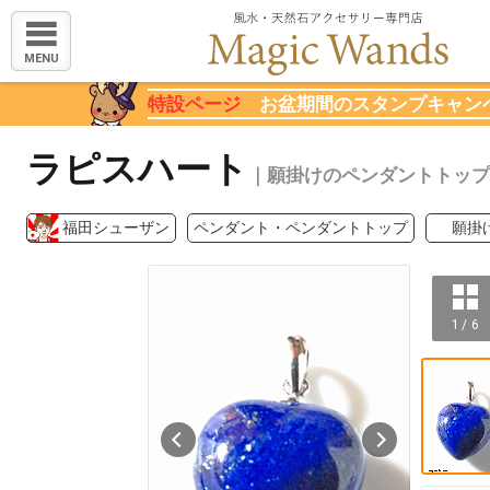
MENU
特設ページ
お盆期間のスタンプキャン
ラピスハート
｜願掛けのペンダントトップ
福田シューザン
ペンダント・ペンダントトップ
願掛
1 / 6