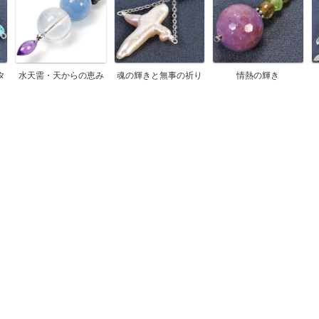
タ
水天需・天からの恵み
魂の輝きと無事の祈り
情熱の輝き