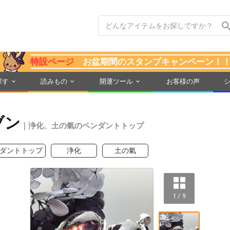
特設ページ
お盆期間のスタンプキャンペーン！
探す
読みもの
開運ツール
お客様の声
ブン
｜浄化、土の氣のペンダントトップ
ダントトップ
浄化
土の氣
1 / 9