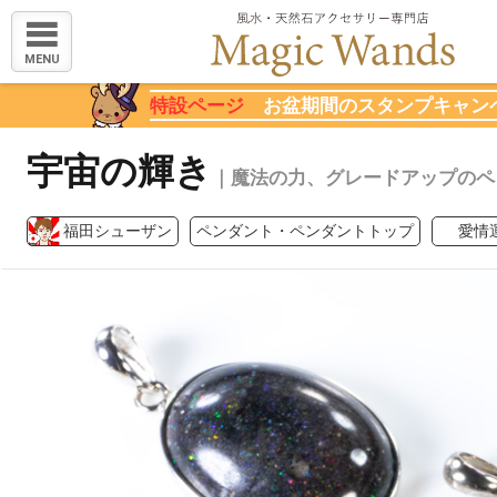
MENU
特設ページ
お盆期間のスタンプキャン
宇宙の輝き
｜魔法の力、グレードアップのペ
福田シューザン
ペンダント・ペンダントトップ
愛情