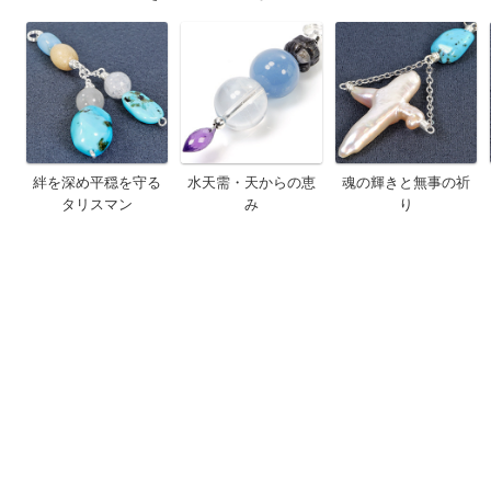
絆を深め平穏を守る
水天需・天からの恵
魂の輝きと無事の祈
タリスマン
み
り