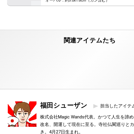
福田シューザン
担当したアイテ
株式会社Magic Wands代表。かつて人生を
改名、開運して現在に至る。寺社仏閣巡りと
き。4月27日生まれ。