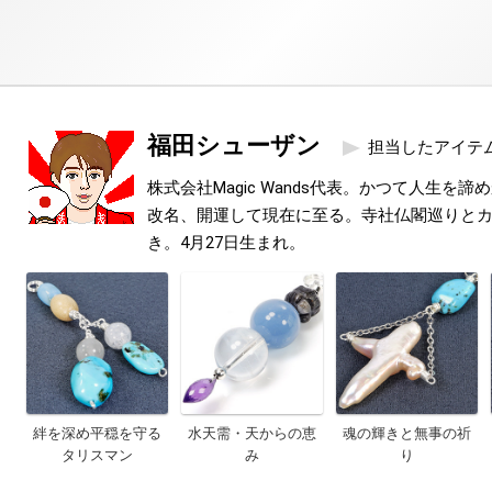
福田シューザン
担当したアイテ
株式会社Magic Wands代表。かつて人生を
改名、開運して現在に至る。寺社仏閣巡りと
き。4月27日生まれ。
絆を深め平穏を守る
水天需・天からの恵
魂の輝きと無事の祈
タリスマン
み
り