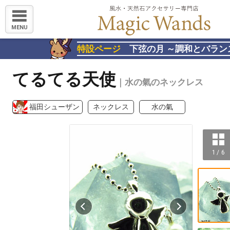
MENU
特設ページ
下弦の月 ～調和とバラン
てるてる天使
｜水の氣のネックレス
福田シューザン
ネックレス
水の氣
1 / 6