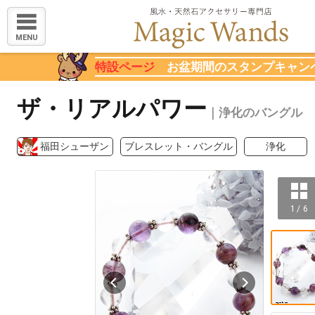
MENU
特設ページ
お盆期間のスタンプキャン
ザ・リアルパワー
｜浄化のバングル
福田シューザン
ブレスレット・バングル
浄化
1 / 6