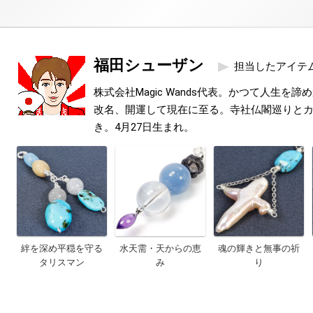
福田シューザン
担当したアイテ
株式会社Magic Wands代表。かつて人生を
改名、開運して現在に至る。寺社仏閣巡りと
き。4月27日生まれ。
絆を深め平穏を守る
水天需・天からの恵
魂の輝きと無事の祈
タリスマン
み
り