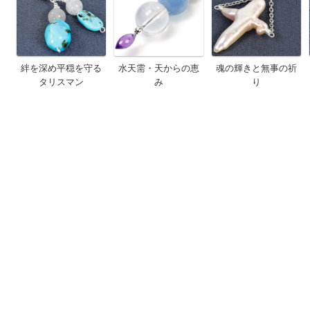
絆を深め平穏を守る
水天需・天からの恵
魂の輝きと無事の祈
タリスマン
み
り