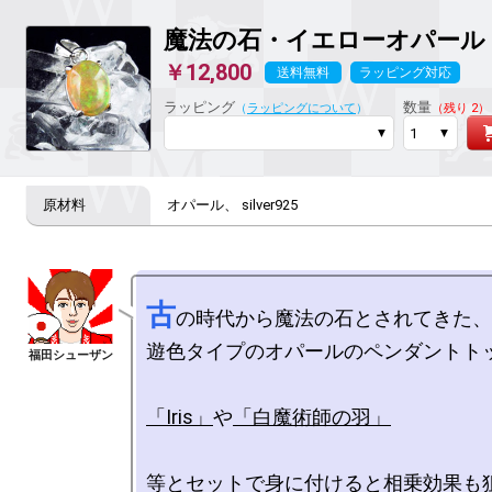
魔法の石
・イエローオパール
￥12,800
送料無料
ラッピング対応
ラッピング
数量
（
ラッピングについて
）
（残り 2）
オパール、 silver925
古
の時代から魔法の石とされてきた、

遊色タイプのオパールのペンダントトッ
「Iris」
や
「白魔術師の羽」