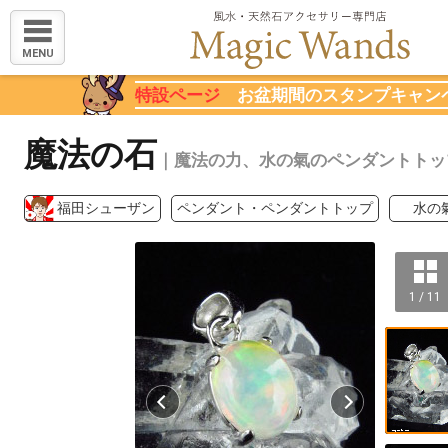
MENU
特設ページ
お盆期間のスタンプキャン
魔法の石
｜魔法の力、水の氣のペンダントトッ
福田シューザン
ペンダント・ペンダントトップ
水の
1 / 11