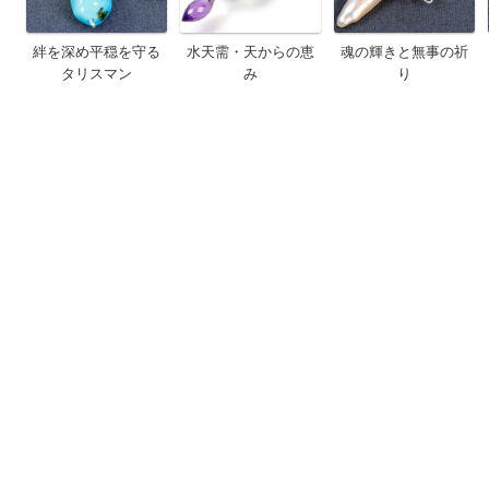
絆を深め平穏を守る
水天需・天からの恵
魂の輝きと無事の祈
タリスマン
み
り