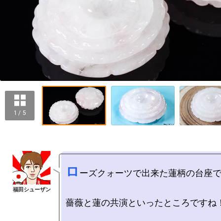
1 / 5
ロ
ーズクォーツで出来た蓮柄の台座で
薔薇と蓮の共演といったところですね！