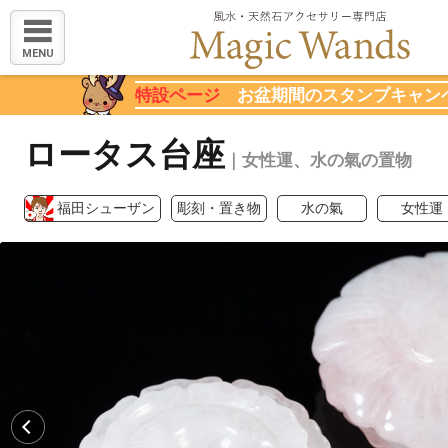
MENU
特設ページ
お盆期間のスタンプキャン
ロータス台座
｜女性運、水の氣の置物
福田シューザン
彫刻・置き物
水の氣
女性運