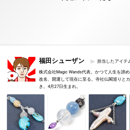
福田シューザン
担当したアイテ
株式会社Magic Wands代表。かつて人生を
改名、開運して現在に至る。寺社仏閣巡りと
き。4月27日生まれ。