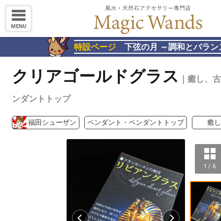
MENU
特設ページ
下弦の月 ～調和とバラン
クリアゴールドグラス
｜癒し、古
ンダントトップ
福田シューザン
ペンダント・ペンダントトップ
癒し
1 / 6