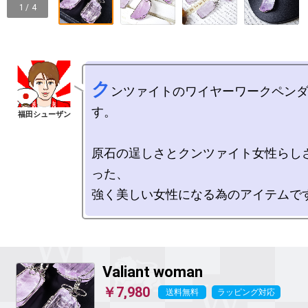
1 / 4
ク
ンツァイトのワイヤーワークペン
す。

原石の逞しさとクンツァイト女性らし
った、

Valiant woman
￥7,980
送料無料
ラッピング対応