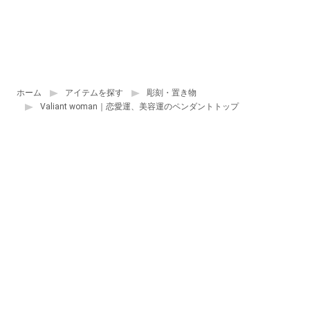
ホーム
アイテムを探す
彫刻・置き物
Valiant woman｜恋愛運、美容運のペンダントトップ