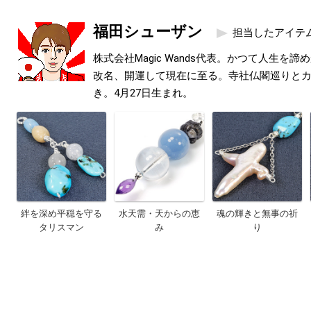
福田シューザン
担当したアイテ
株式会社Magic Wands代表。かつて人生を
改名、開運して現在に至る。寺社仏閣巡りと
き。4月27日生まれ。
絆を深め平穏を守る
水天需・天からの恵
魂の輝きと無事の祈
タリスマン
み
り