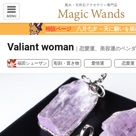
MENU
特設ページ
八月七夕 ～天に願いを届
Valiant woman
｜恋愛運、美容運のペンダ
福田シューザン
彫刻・置き物
愛情運
恋愛運