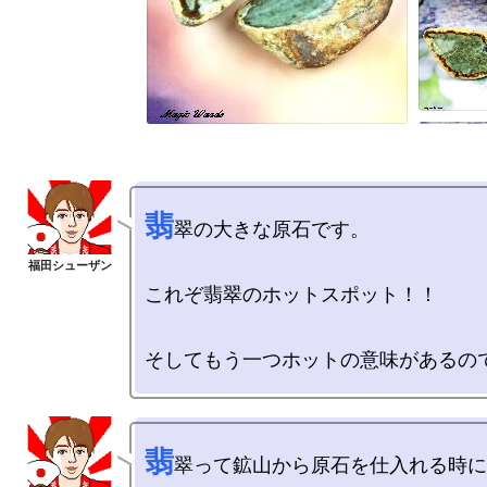
翡
翠の大きな原石です。

これぞ翡翠のホットスポット！！

翡
翠って鉱山から原石を仕入れる時に