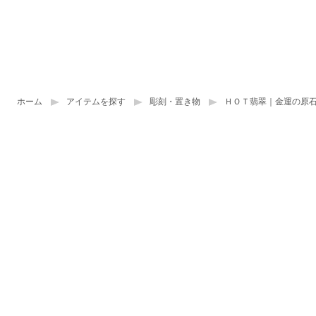
ホーム
アイテムを探す
彫刻・置き物
ＨＯＴ翡翠｜金運の原