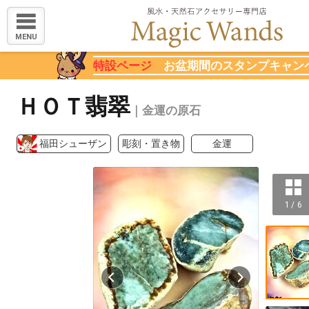
MENU
特設ページ
お盆期間のスタンプキャン
ＨＯＴ翡翠
｜金運の原石
福田シューザン
彫刻・置き物
金運
1 / 6