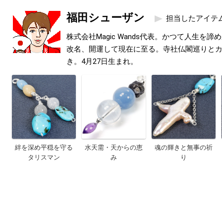
福田シューザン
担当したアイテ
株式会社Magic Wands代表。かつて人生を
改名、開運して現在に至る。寺社仏閣巡りと
き。4月27日生まれ。
絆を深め平穏を守る
水天需・天からの恵
魂の輝きと無事の祈
タリスマン
み
り