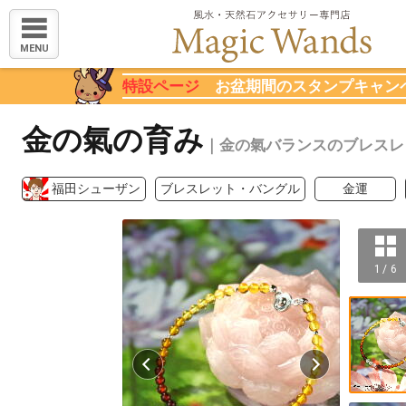
MENU
特設ページ
お盆期間のスタンプキャン
金の氣の育み
｜金の氣バランスのブレスレ
福田シューザン
ブレスレット・バングル
金運
1 / 6