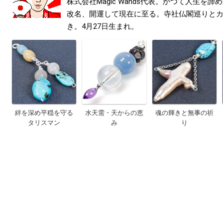
株式会社Magic Wands代表。かつて人生を
改名、開運して現在に至る。寺社仏閣巡りと
き。4月27日生まれ。
絆を深め平穏を守る
水天需・天からの恵
魂の輝きと無事の祈
タリスマン
み
り