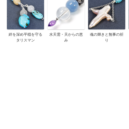
絆を深め平穏を守る
水天需・天からの恵
魂の輝きと無事の祈
タリスマン
み
り