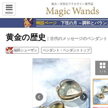
MENU
特設ページ
下弦の月 ～調和とバラン
黄金の歴史
｜古代のメッセージのペンダント
福田シューザン
ペンダント・ペンダントトップ
1 / 9