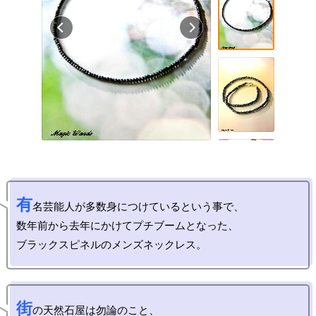
有
名芸能人が多数身につけているという事で、

数年前から去年にかけてプチブームとなった、

街
の天然石屋は勿論のこと、
