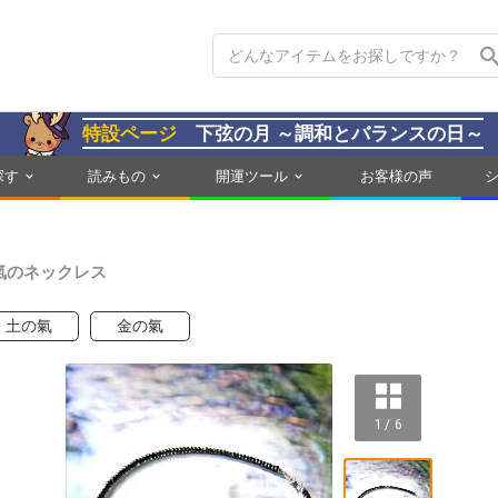
特設ページ
下弦の月 ～調和とバランスの日～
探す
読みもの
開運ツール
お客様の声
氣のネックレス
土の氣
金の氣
1 / 6