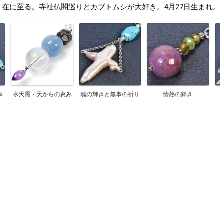
在に至る。寺社仏閣巡りとカブトムシが大好き。4月27日生まれ。
タ
水天需・天からの恵み
魂の輝きと無事の祈り
情熱の輝き