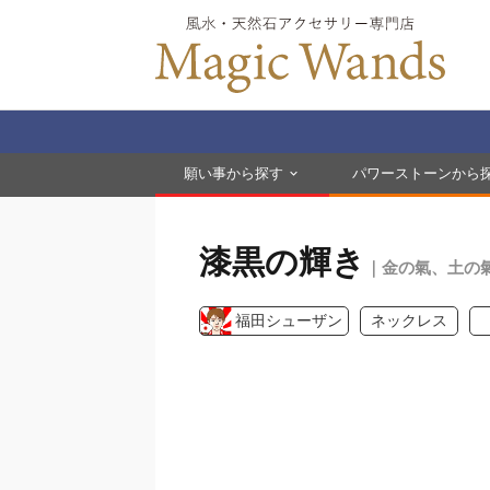
願い事から探す
パワーストーンから
漆黒の輝き
｜金の氣、土の
福田シューザン
ネックレス