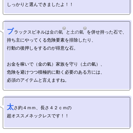
ブ
ラックスピネルは
金の氣
と
土の氣
を併せ持った石で、

持ち主にやってくる危険要素を排除したり、

行動の後押しをするのが得意な石。

お金を稼いで（金の氣）家族を守り（土の氣）、

危険を避けつつ積極的に動く必要のある方には、

太
さ約４ｍｍ、長さ４２ｃｍの

超オススメネックレスです！！
