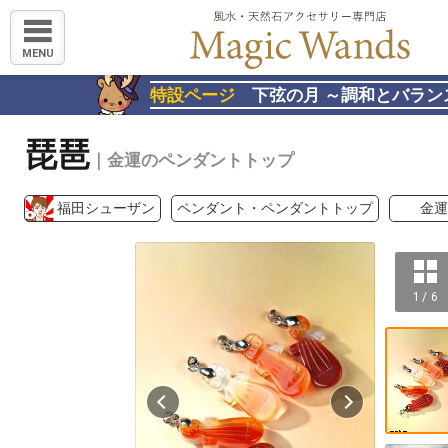
MENU
特設ページ
下弦の月 ～調和とバラン
琵琶
｜金運のペンダントトップ
福田シューザン
ペンダント・ペンダントトップ
金運
1 / 6