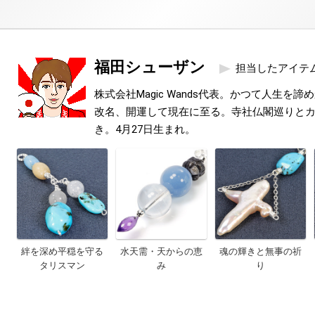
福田シューザン
担当したアイテ
株式会社Magic Wands代表。かつて人生を
改名、開運して現在に至る。寺社仏閣巡りと
き。4月27日生まれ。
絆を深め平穏を守る
水天需・天からの恵
魂の輝きと無事の祈
タリスマン
み
り