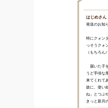
はじめさん
発送のお知
特にクォン
っそうクォ
（もちろんバ
　届いた子
うど手頃な厚
来てくれてあ
故に、使い
ね」とつぶや
きっと新月