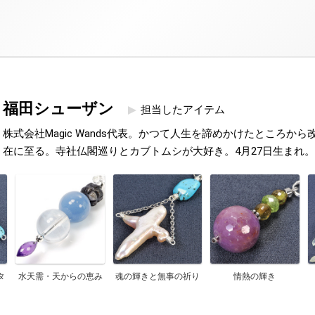
福田シューザン
担当したアイテム
株式会社Magic Wands代表。かつて人生を諦めかけたところか
在に至る。寺社仏閣巡りとカブトムシが大好き。4月27日生まれ。
タ
水天需・天からの恵み
魂の輝きと無事の祈り
情熱の輝き