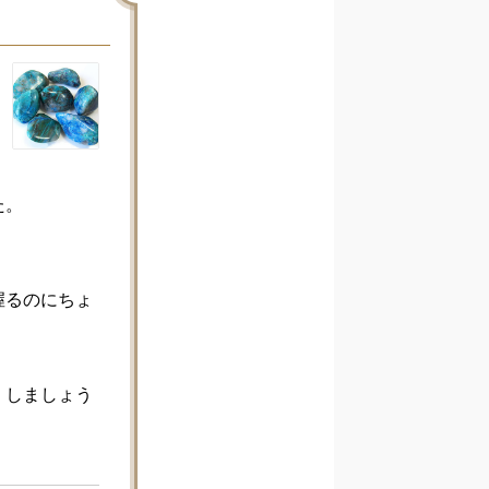
。

握るのにちょ
くしましょう