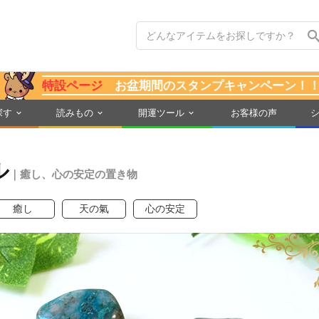
特設ページ
お盆期間のスタンプキャンペーン！
探す
読みもの
開運ツール
お客様の声
ル
｜癒し、心の安定の置き物
癒し
天の氣
心の安定