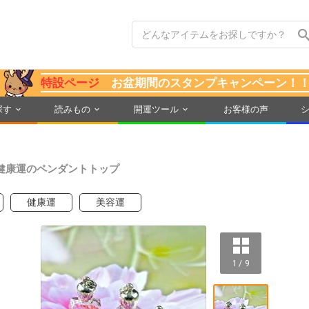
特設ページ
お盆期間のスタンプキャンペーン！
探す
読みもの
開運ツール
お客様の声
健康運のペンダントトップ
健康運
美容運
1 / 9