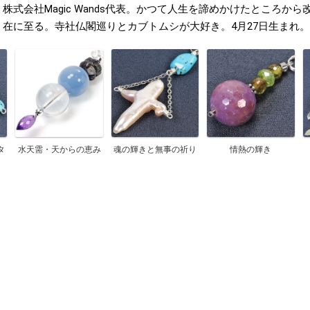
株式会社Magic Wands代表。かつて人生を諦めかけたところか
在に至る。寺社仏閣巡りとカブトムシが大好き。4月27日生まれ。
タ
水天需・天からの恵み
魂の輝きと無事の祈り
情熱の輝き