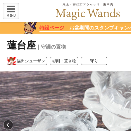
MENU
特設ページ
お盆期間のスタンプキャン
蓮台座
｜守護の置物
福田シューザン
彫刻・置き物
守り