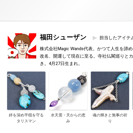
福田シューザン
担当したアイテ
株式会社Magic Wands代表。かつて人生を
改名、開運して現在に至る。寺社仏閣巡りと
き。4月27日生まれ。
絆を深め平穏を守る
水天需・天からの恵
魂の輝きと無事の祈
タリスマン
み
り