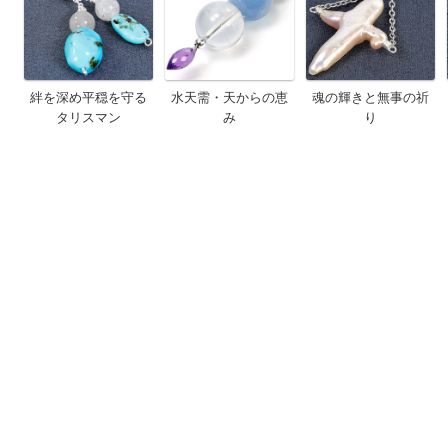
絆を深め平穏を守る
水天需・天からの恵
魂の輝きと無事の祈
タリスマン
み
り