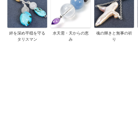
絆を深め平穏を守る
水天需・天からの恵
魂の輝きと無事の祈
タリスマン
み
り