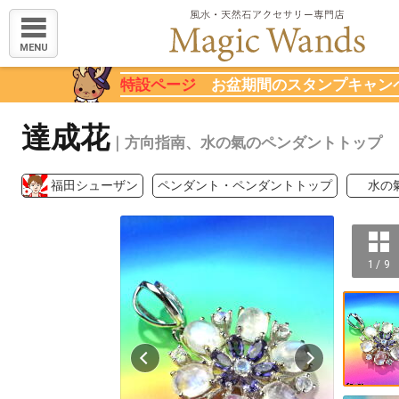
MENU
特設ページ
お盆期間のスタンプキャン
達成花
｜方向指南、水の氣のペンダントトップ
福田シューザン
ペンダント・ペンダントトップ
水の
1 / 9