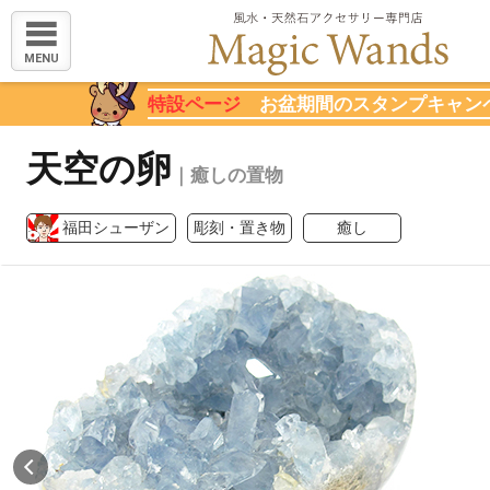
MENU
特設ページ
お盆期間のスタンプキャン
天空の卵
｜癒しの置物
福田シューザン
彫刻・置き物
癒し