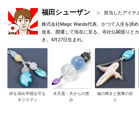
福田シューザン
担当したアイテ
株式会社Magic Wands代表。かつて人生を
改名、開運して現在に至る。寺社仏閣巡りと
き。4月27日生まれ。
絆を深め平穏を守る
水天需・天からの恵
魂の輝きと無事の祈
タリスマン
み
り