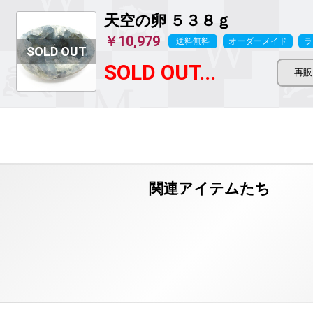
天空の卵 ５３８ｇ
￥10,979
送料無料
オーダーメイド
ラ
SOLD OUT...