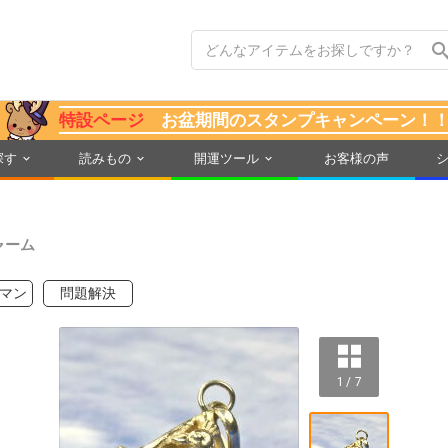
特設ページ
お盆期間のスタンプキャンペーン！
探す
読みもの
開運ツール
お客様の声
ャーム
マン
問題解決
1 / 7