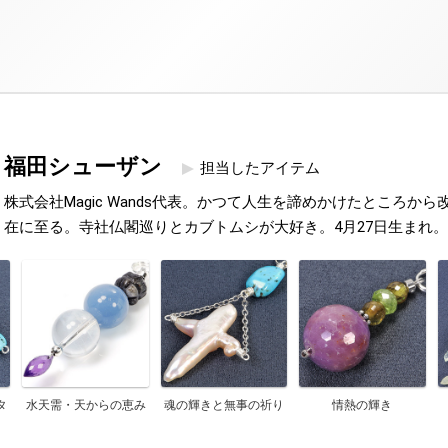
福田シューザン
担当したアイテム
株式会社Magic Wands代表。かつて人生を諦めかけたところか
在に至る。寺社仏閣巡りとカブトムシが大好き。4月27日生まれ。
タ
水天需・天からの恵み
魂の輝きと無事の祈り
情熱の輝き