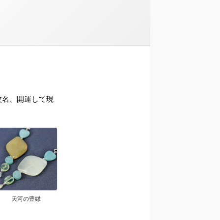
ら改名、開運して現
天河の豊縁