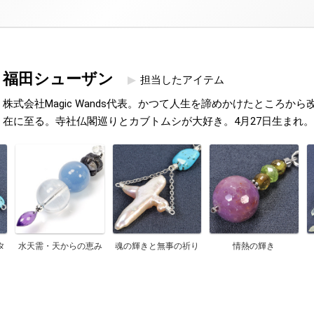
福田シューザン
担当したアイテム
株式会社Magic Wands代表。かつて人生を諦めかけたところか
在に至る。寺社仏閣巡りとカブトムシが大好き。4月27日生まれ。
タ
水天需・天からの恵み
魂の輝きと無事の祈り
情熱の輝き