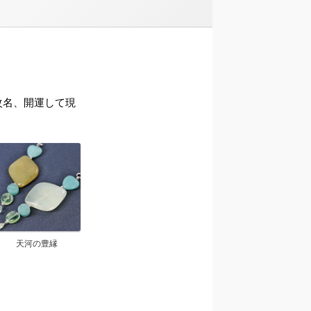
ら改名、開運して現
天河の豊縁