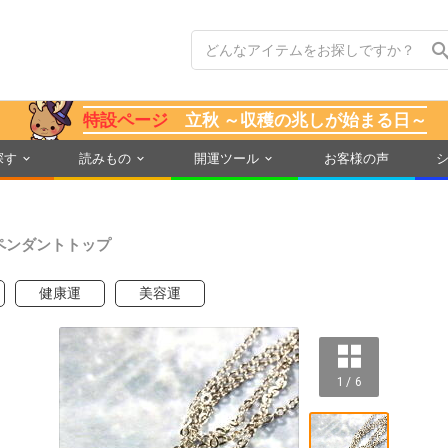
特設ページ
立秋 ～収穫の兆しが始まる日～
探す
読みもの
開運ツール
お客様の声
ペンダントトップ
健康運
美容運
1 / 6