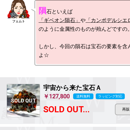
隕
「ギベオン隕石」
や
「カンポデルシエ
のように金属性のものが殆んどですの。
しかし、今回の隕石は宝石の要素を含
宇宙から来た宝石Ａ
￥127,800
送料無料
ラッピング対応
SOLD OUT...