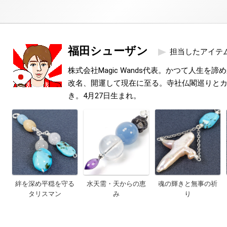
福田シューザン
担当したアイテ
株式会社Magic Wands代表。かつて人生を
改名、開運して現在に至る。寺社仏閣巡りと
き。4月27日生まれ。
絆を深め平穏を守る
水天需・天からの恵
魂の輝きと無事の祈
タリスマン
み
り