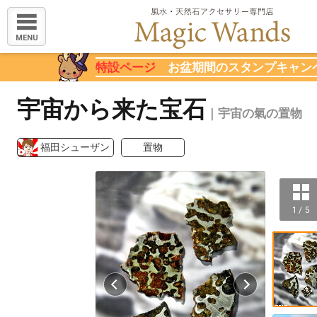
MENU
特設ページ
お盆期間のスタンプキャン
宇宙から来た宝石
｜宇宙の氣の置物
福田シューザン
置物
1 / 5