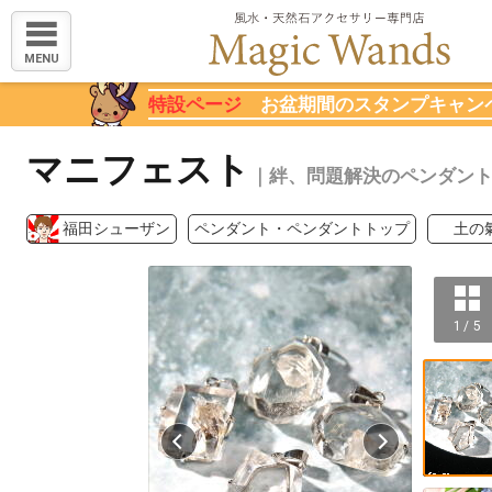
MENU
特設ページ
お盆期間のスタンプキャン
マニフェスト
｜絆、問題解決のペンダン
福田シューザン
ペンダント・ペンダントトップ
土の
1 / 5