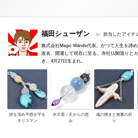
福田シューザン
担当したアイテ
株式会社Magic Wands代表。かつて人生を
改名、開運して現在に至る。寺社仏閣巡りと
き。4月27日生まれ。
絆を深め平穏を守る
水天需・天からの恵
魂の輝きと無事の祈
タリスマン
み
り