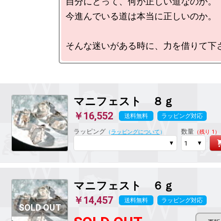
自分にとって、何が正しい道なのか。

今進んでいる道は本当に正しいのか。

マニフェスト
８ｇ
￥16,552
送料無料
ラッピング対応
ラッピング
数量
（
ラッピングについて
）
（残り 1）
マニフェスト
６ｇ
￥14,457
送料無料
ラッピング対応