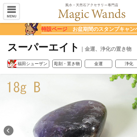
MENU
特設ページ
お盆期間のスタンプキャン
スーパーエイト
｜金運、浄化の置き物
福田シューザン
彫刻・置き物
金運
浄化