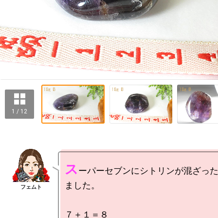
1 / 12
ス
ーパーセブンにシトリンが混ざっ
ました。

７＋１＝８
