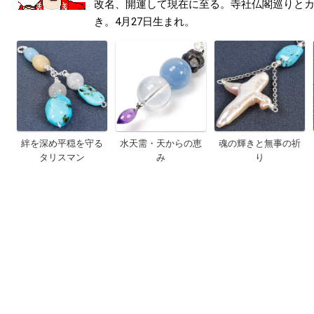
改名、開運して現在に至る。寺社仏閣巡りと
き。4月27日生まれ。
絆を深め平穏を守る
水天需・天からの恵
魂の輝きと無事の祈
タリスマン
み
り