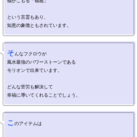
福がこもる「福籠」

という言霊もあり、

そ
んなフクロウが

風水最強のパワーストーンである

モリオンで出来ています。

どんな苦労も解決して

こ
のアイテムは
