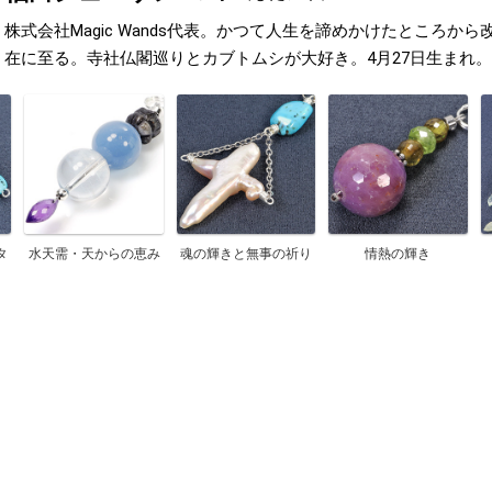
株式会社Magic Wands代表。かつて人生を諦めかけたところか
在に至る。寺社仏閣巡りとカブトムシが大好き。4月27日生まれ。
タ
水天需・天からの恵み
魂の輝きと無事の祈り
情熱の輝き