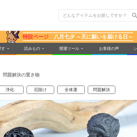
特設ページ
八月七夕 ～天に願いを届ける日～
探す
読みもの
開運ツール
お客様の声
、問題解決の置き物
浄化
厄除け
全体運
問題解決