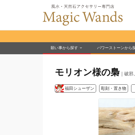
願い事から探す
パワーストーンから
モリオン様の梟
｜破邪
福田シューザン
彫刻・置き物