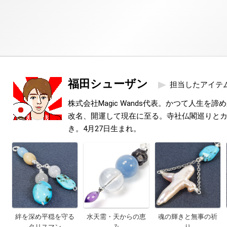
福田シューザン
担当したアイテ
株式会社Magic Wands代表。かつて人生を
改名、開運して現在に至る。寺社仏閣巡りと
き。4月27日生まれ。
絆を深め平穏を守る
水天需・天からの恵
魂の輝きと無事の祈
タリスマン
み
り