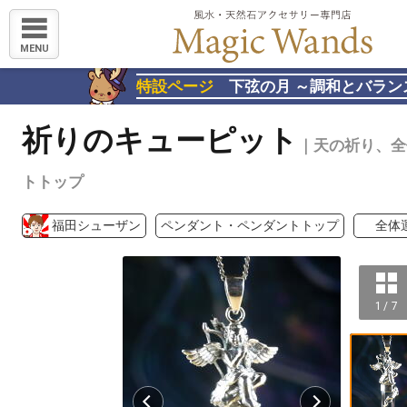
MENU
特設ページ
下弦の月 ～調和とバラン
祈りのキューピット
｜天の祈り、全
トトップ
福田シューザン
ペンダント・ペンダントトップ
全体
1 / 7