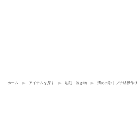
ホーム
アイテムを探す
彫刻・置き物
清めの砂｜プチ結界作