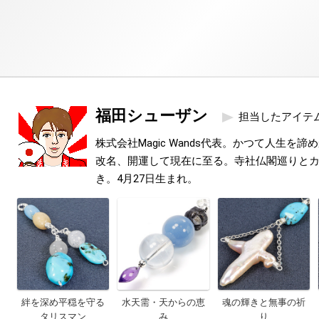
福田シューザン
担当したアイテ
株式会社Magic Wands代表。かつて人生を
改名、開運して現在に至る。寺社仏閣巡りと
き。4月27日生まれ。
絆を深め平穏を守る
水天需・天からの恵
魂の輝きと無事の祈
タリスマン
み
り