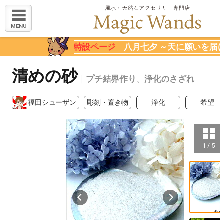
MENU
特設ページ
八月七夕 ～天に願いを届
清めの砂
｜プチ結界作り、浄化のさざれ
福田シューザン
彫刻・置き物
浄化
希望
1 / 5