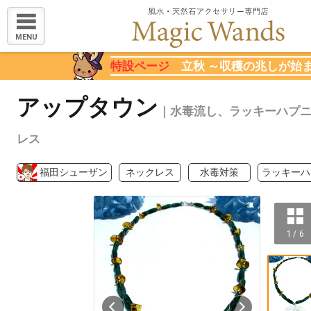
MENU
特設ページ
立秋 ～収穫の兆しが始
アップタウン
｜水毒流し、ラッキーハプ
レス
福田シューザン
ネックレス
水毒対策
ラッキーハ
1 / 6