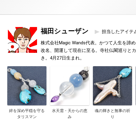
福田シューザン
担当したアイテ
株式会社Magic Wands代表。かつて人生を
改名、開運して現在に至る。寺社仏閣巡りと
き。4月27日生まれ。
絆を深め平穏を守る
水天需・天からの恵
魂の輝きと無事の祈
タリスマン
み
り