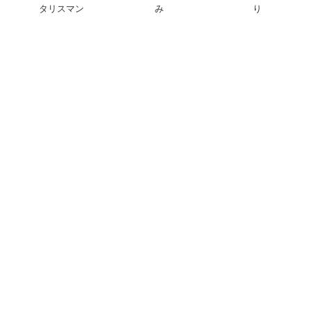
タリスマン
み
り