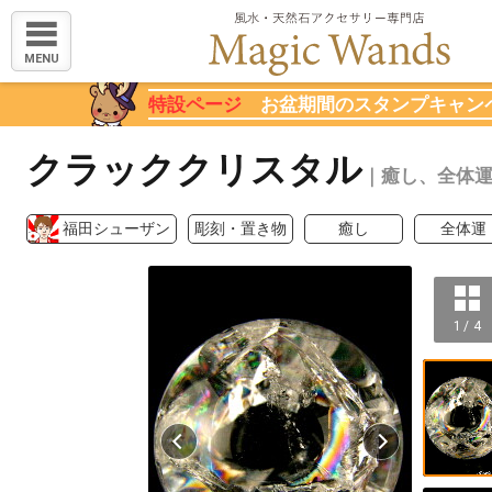
MENU
特設ページ
お盆期間のスタンプキャン
クラッククリスタル
｜癒し、全体運
福田シューザン
彫刻・置き物
癒し
全体運
1 / 4