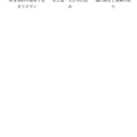
絆を深め平穏を守る
水天需・天からの恵
魂の輝きと無事の祈
タリスマン
み
り