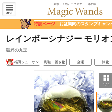
MENU
特設ページ
お盆期間のスタンプキャン
レインボーシナジー モリオ
破邪の丸玉
福田シューザン
彫刻・置き物
金運
浄化
1 / 6