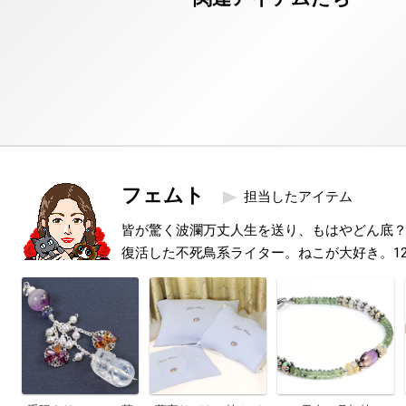
フェムト
担当したアイテム
皆が驚く波瀾万丈人生を送り、もはやどん底
復活した不死鳥系ライター。ねこが大好き。1