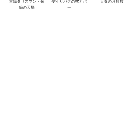
重陽タリスマン・菊
夢守りバクの枕カバ
天奏の月虹枝
節の天梯
ー