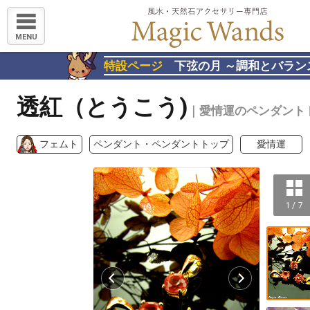
MENU
特設ページ
下弦の月 ～調和とバラン
透紅（とうこう)
｜愛情運のペンダント
フェムト
ペンダント・ペンダントトップ
愛情運
1 / 7