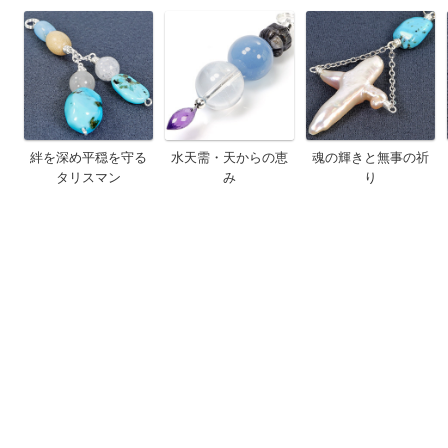
絆を深め平穏を守る
水天需・天からの恵
魂の輝きと無事の祈
タリスマン
み
り