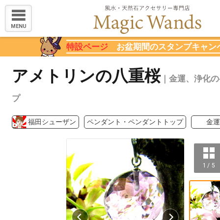
MENU
特設ページ
お盆期間のスタンプキャン
アメトリンの八重桜
｜金運、浄化の
プ
福田シューザン
ペンダント・ペンダントトップ
金運
1 / 5