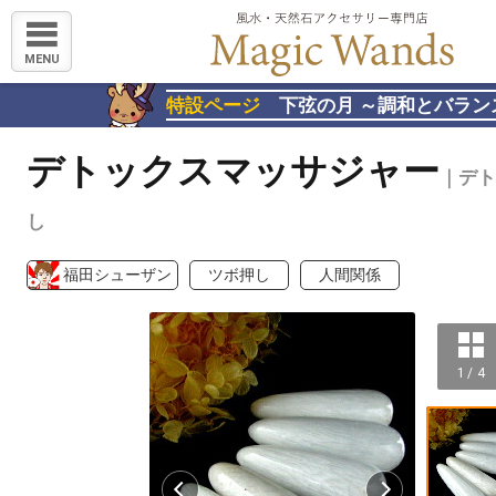
MENU
特設ページ
下弦の月 ～調和とバラン
デトックスマッサジャー
｜デト
し
福田シューザン
ツボ押し
人間関係
1 / 4