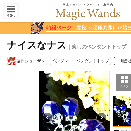
MENU
特設ページ
立秋 ～収穫の兆しが始
ナイスなナス
｜癒しのペンダントトップ
福田シューザン
ペンダント・ペンダントトップ
地盤
1 / 2