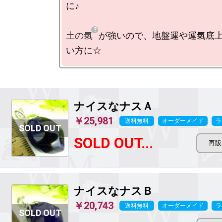
に♪

土の氣
が強いので、地盤運や運氣底
ナイスなナスＡ
￥25,981
送料無料
オーダーメイド
ラ
SOLD OUT...
ナイスなナスＢ
￥20,743
送料無料
オーダーメイド
ラ