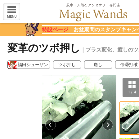
MENU
特設ページ
お盆期間のスタンプキャン
変革のツボ押し
｜プラス変化、癒しのツ
福田シューザン
ツボ押し
癒し
停滞打破
1 / 4