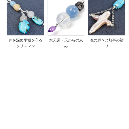
絆を深め平穏を守る
水天需・天からの恵
魂の輝きと無事の祈
タリスマン
み
り