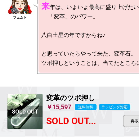
来
年は、いよいよ最高に盛り上げたい
　 「変革」のパワー。

八白土星の年ですからね♪

と思っていたらやって来た、変革石。

変革のツボ押し
￥15,597
送料無料
ラッピング対応
SOLD OUT...