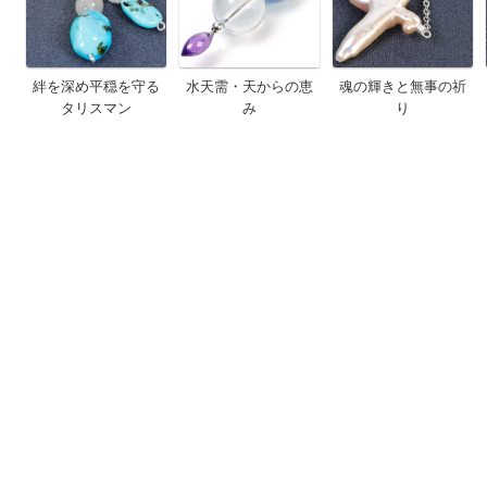
絆を深め平穏を守る
水天需・天からの恵
魂の輝きと無事の祈
タリスマン
み
り