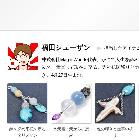
福田シューザン
担当したアイテ
株式会社Magic Wands代表。かつて人生を
改名、開運して現在に至る。寺社仏閣巡りと
き。4月27日生まれ。
絆を深め平穏を守る
水天需・天からの恵
魂の輝きと無事の祈
タリスマン
み
り