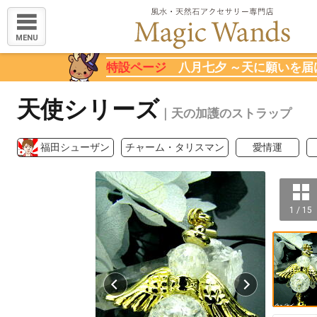
MENU
特設ページ
八月七夕 ～天に願いを届
天使シリーズ
｜天の加護のストラップ
福田シューザン
チャーム・タリスマン
愛情運
1 / 15