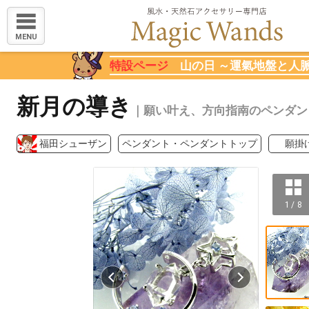
MENU
特設ページ
山の日 ～運氣地盤と人
新月の導き
｜願い叶え、方向指南のペンダン
福田シューザン
ペンダント・ペンダントトップ
願掛
1 / 8