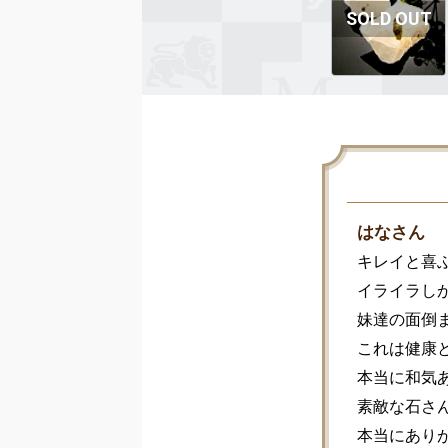
はなさん
キレイと喜
イライラしが
妹達の面倒
これは健康
本当に和気あ
素敵な石さ
本当にあり