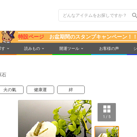
特設ページ
お盆期間のスタンプキャンペーン！
探す
読みもの
開運ツール
お客様の声
原石
火の氣
健康運
絆
1 / 5