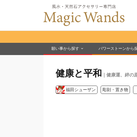
願い事から探す
パワーストーンから
健康と平和
｜健康運、絆の
福田シューザン
彫刻・置き物