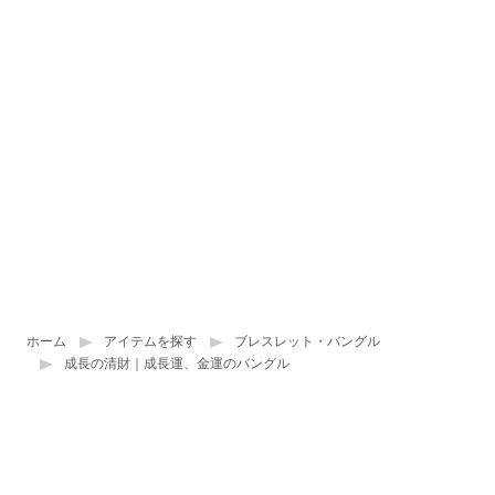
ホーム
アイテムを探す
ブレスレット・バングル
成長の清財｜成長運、金運のバングル