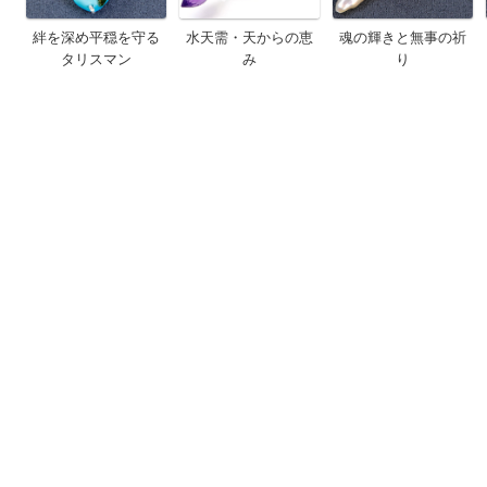
絆を深め平穏を守る
水天需・天からの恵
魂の輝きと無事の祈
タリスマン
み
り