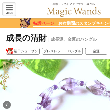
MENU
特設ページ
お盆期間のスタンプキャン
成長の清財
｜成長運、金運のバングル
福田シューザン
ブレスレット・バングル
金運