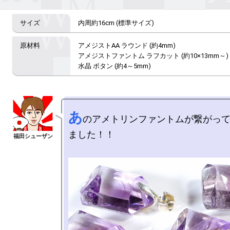
内周約16cm (標準サイズ)
アメジストAA ラウンド (約4mm)

アメジストファントム ラフカット (約10×13mm～)

水晶 ボタン (約4～5mm)
あ
のアメトリンファントムが繋がっ
ました！！
