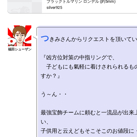
ブラックトルマリン ロンデル (約5mm)

silver925
つ
きみさんからリクエストを頂いてい
『凶方位対策の中指リングで、

　子どもにも氣軽に着けされられるも
すか？』
う～ん・・

最強宝飾チームに頼むと一流品が出来
い、

子供用と云えどもそこそこのお値段に・