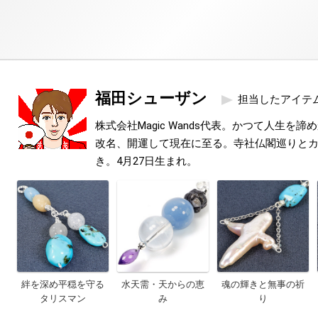
福田シューザン
担当したアイテ
株式会社Magic Wands代表。かつて人生を
改名、開運して現在に至る。寺社仏閣巡りと
き。4月27日生まれ。
絆を深め平穏を守る
水天需・天からの恵
魂の輝きと無事の祈
タリスマン
み
り