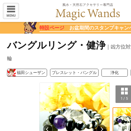
MENU
特設ページ
お盆期間のスタンプキャン
バングルリング・健浄
｜凶方位対
輪
福田シューザン
ブレスレット・バングル
浄化
1 / 5