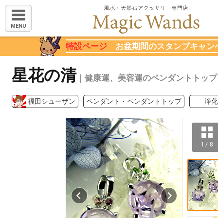
MENU
特設ページ
お盆期間のスタンプキャン
星花の清
｜健康運、美容運のペンダントトップ
福田シューザン
ペンダント・ペンダントトップ
浄化
1 / 8