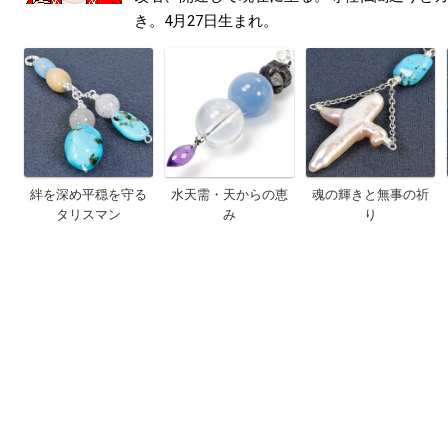
き。4月27日生まれ。
絆を深め平穏を守る
水天需・天からの恵
魂の輝きと無事の祈
タリスマン
み
り