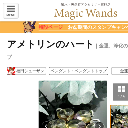
MENU
特設ページ
お盆期間のスタンプキャン
アメトリンのハート
｜金運、浄化の
プ
福田シューザン
ペンダント・ペンダントトップ
金運
1 / 6