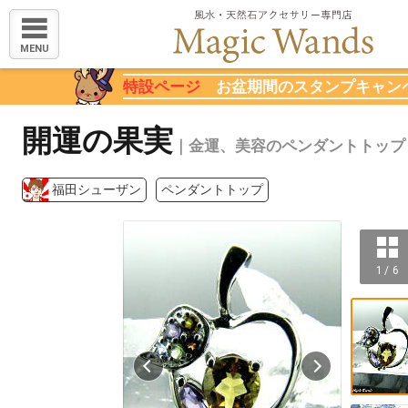
MENU
特設ページ
お盆期間のスタンプキャン
開運の果実
｜金運、美容のペンダントトップ
福田シューザン
ペンダントトップ
1 / 6