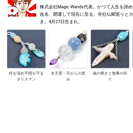
株式会社Magic Wands代表。かつて人生を
改名、開運して現在に至る。寺社仏閣巡りと
き。4月27日生まれ。
絆を深め平穏を守る
水天需・天からの恵
魂の輝きと無事の祈
タリスマン
み
り