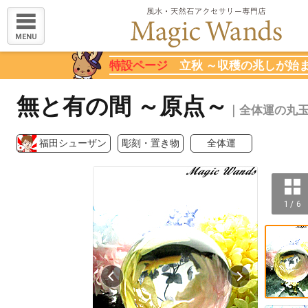
MENU
特設ページ
立秋 ～収穫の兆しが始
無と有の間 ～原点～
｜全体運の丸
福田シューザン
彫刻・置き物
全体運
1 / 6