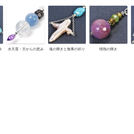
タ
水天需・天からの恵み
魂の輝きと無事の祈り
情熱の輝き