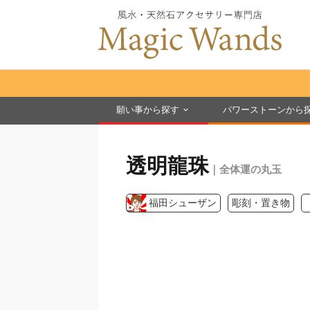
願い事から探す
パワーストーンから
透明龍珠
｜全体運の丸玉
福田シューザン
彫刻・置き物