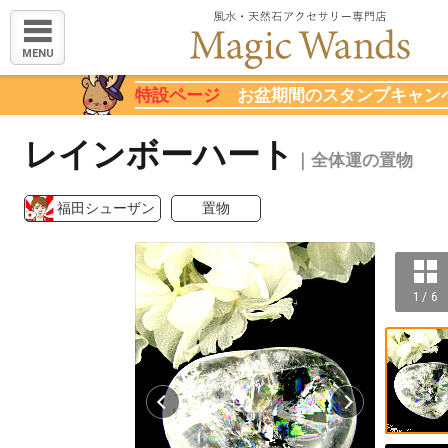
MENU
特設ページ
お盆期間のスタンプキャン
レインボーハート
｜全体運の置物
福田シューザン
置物
1 / 6