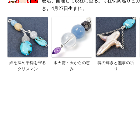
改名、開運して現在に至る。寺社仏閣巡りと
き。4月27日生まれ。
絆を深め平穏を守る
水天需・天からの恵
魂の輝きと無事の祈
タリスマン
み
り